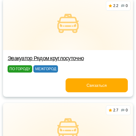
2.2
0
Эвакуатор Рядом круглосуточно
ПО ГОРОДУ
МЕЖГОРОД
Связаться
2.7
0