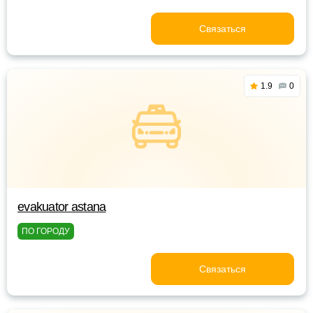
Связаться
1.9
0
evakuator astana
ПО ГОРОДУ
Связаться