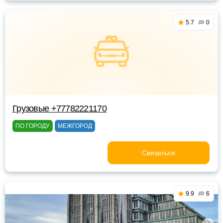
5.7
0
Грузовые +77782221170
ПО ГОРОДУ
МЕЖГОРОД
Связаться
9.9
6