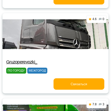
4.6
0
Gruzoperevozki_
ПО ГОРОДУ
МЕЖГОРОД
Связаться
7.8
3