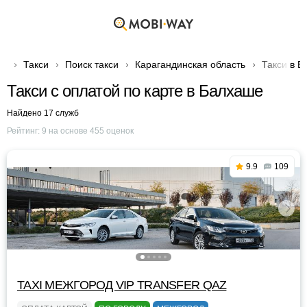
Такси
Поиск такси
Карагандинская область
Такси в 
Такси с оплатой по карте в Балхаше
Найдено 17 служб
Рейтинг:
9
на основе
455
оценок
9.9
109
TAXI МЕЖГОРОД VIP TRANSFER QАZ