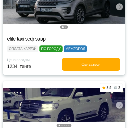
elite taxi эсф эавр
ОПЛАТА КАРТОЙ
ПО ГОРОДУ
МЕЖГОРОД
Цена посадки
Связаться
1234 тенге
8.5
2