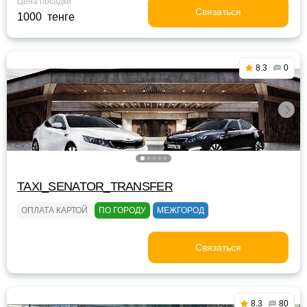
Цена посадки
Связаться
1000 тенге
8.3
0
TAXI_SENATOR_TRANSFER
ОПЛАТА КАРТОЙ
ПО ГОРОДУ
МЕЖГОРОД
Связаться
8.3
80