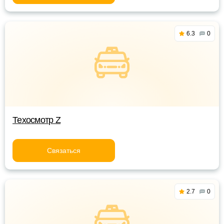
6.3
0
Техосмотр Z
Связаться
2.7
0