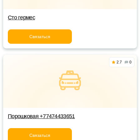
Сто гермес
Связаться
2.7
0
Порошковая +77474433651
Связаться