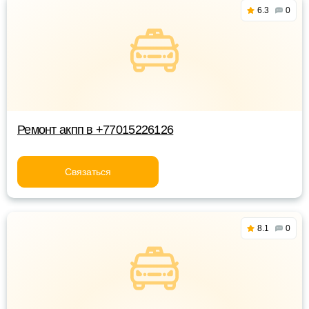
6.3
0
Ремонт акпп в +77015226126
Связаться
8.1
0