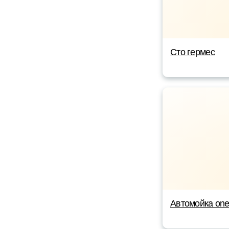
Сто гермес
Автомойка on