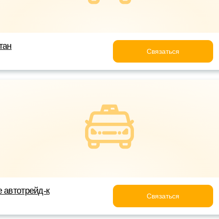
тан
Связаться
е автотрейд-к
Связаться