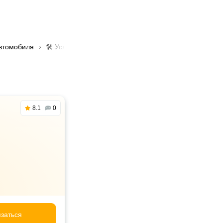
автомобиля
🛠️ Услуга диагностика топливной системы в Алматы
8.1
0
заться