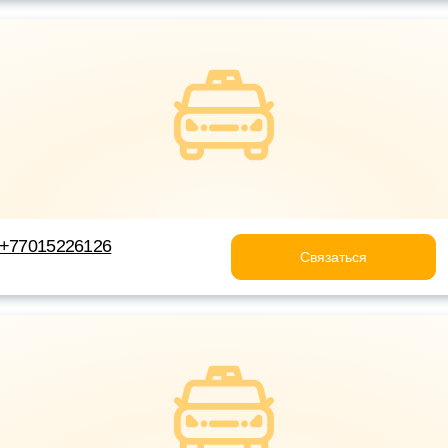
 +77015226126
Связаться