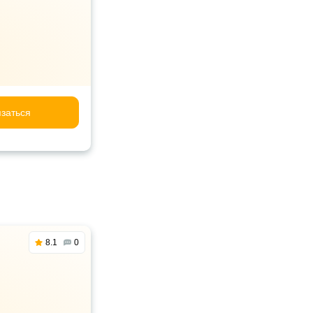
заться
8.1
0