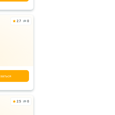
2.7
0
заться
2.5
0