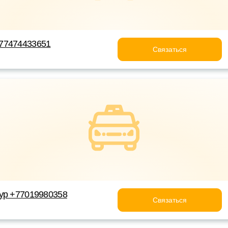
77474433651
Связаться
ур +77019980358
Связаться