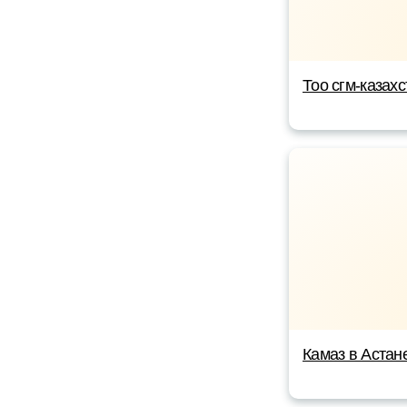
Тоо сгм-казахс
Камаз в Астан