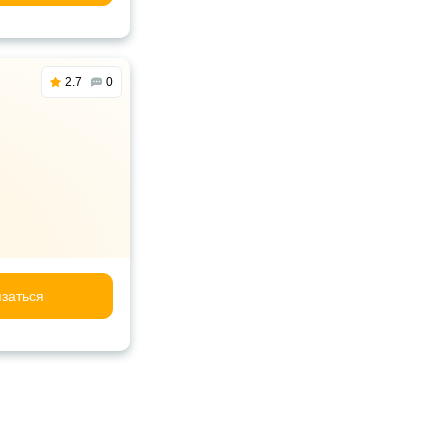
2.7
0
заться