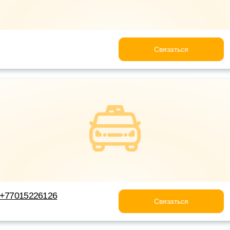
Связаться
 +77015226126
Связаться