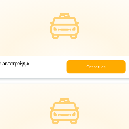
е автотрейд-к
Связаться