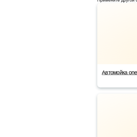
Примените другой 
Автомойка on