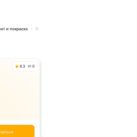
нт и покраска
🛠️ Услуга аэрография в Алматы
6.3
0
заться