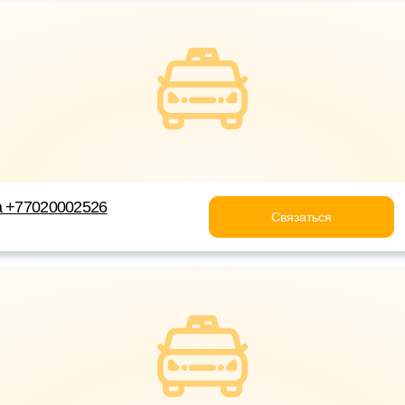
а +77020002526
Связаться