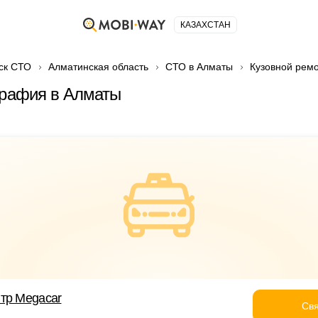
КАЗАХСТАН
ск СТО
Алматинская область
СТО в Алматы
Кузовной ремо
графия в Алматы
тр Megacar
Свя