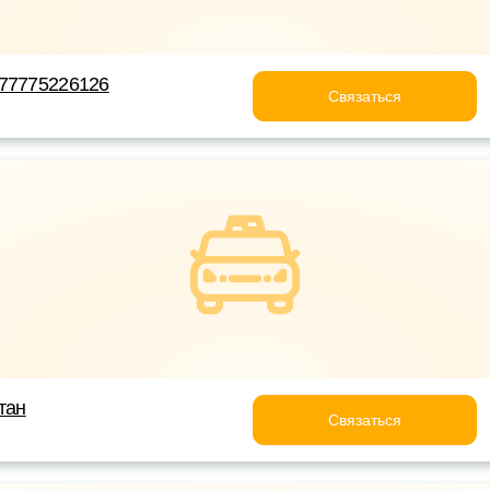
+77775226126
Связаться
тан
Связаться